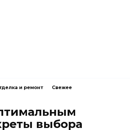
тделка и ремонт
Свежее
оптимальным
креты выбора