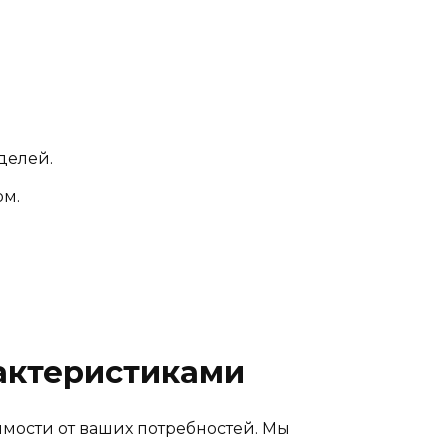
делей.
ом.
актеристиками
имости от ваших потребностей. Мы