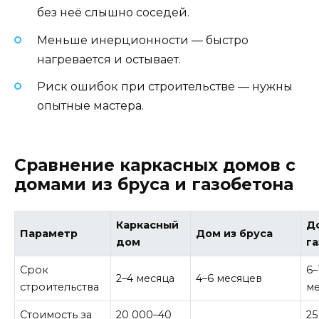
без неё слышно соседей.
Меньше инерционности — быстро
нагревается и остывает.
Риск ошибок при строительстве — нужны
опытные мастера.
Сравнение каркасных домов с
домами из бруса и газобетона
Каркасный
Д
Параметр
Дом из бруса
дом
г
Срок
6–
2–4 месяца
4–6 месяцев
строительства
м
Стоимость за
20 000–40
25