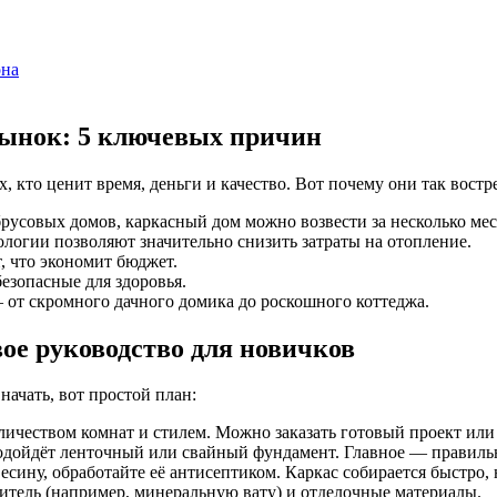
она
рынок: 5 ключевых причин
, кто ценит время, деньги и качество. Вот почему они так востр
русовых домов, каркасный дом можно возвести за несколько мес
логии позволяют значительно снизить затраты на отопление.
 что экономит бюджет.
езопасные для здоровья.
от скромного дачного домика до роскошного коттеджа.
ое руководство для новичков
начать, вот простой план:
личеством комнат и стилем. Можно заказать готовый проект или
одойдёт ленточный или свайный фундамент. Главное — правильно
сину, обработайте её антисептиком. Каркас собирается быстро, 
тель (например, минеральную вату) и отделочные материалы.