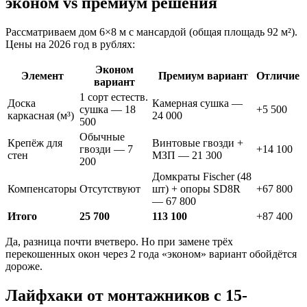
эконом vs премиум решения
Рассматриваем дом 6×8 м с мансардой (общая площадь 92 м²).
Цены на 2026 год в рублях:
Эконом
Элемент
Премиум вариант
Отличие
вариант
1 сорт естеств.
Доска
Камерная сушка —
сушка — 18
+5 500
каркасная (м³)
24 000
500
Обычные
Крепёж для
Винтовые гвозди +
гвозди — 7
+14 100
стен
МЗП — 21 300
200
Домкраты Fischer (48
Компенсаторы
Отсутствуют
шт) + опоры SD8R
+67 800
— 67 800
Итого
25 700
113 100
+87 400
Да, разница почти вчетверо. Но при замене трёх
перекошенных окон через 2 года «эконом» вариант обойдётся
дороже.
Лайфхаки от монтажников с 15-