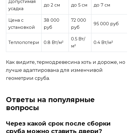
Допустимая
до 2 см
до 5 см
до 7 см
усадка
Цена с
38 000
72 000
95 000 руб
установкой
руб
руб
0.5 Вт/
Теплопотери
0.8 Вт/м²
0.4 Вт/м²
м²
Как видите, термодревесина хоть и дороже, но
лучше адаптирована для изменчивой
геометрии сруба.
Ответы на популярные
вопросы
Через какой срок после сборки
сруба можно ставить двери?