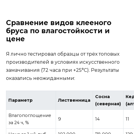
Сравнение видов клееного
бруса по влагостойкости и
цене
Я лично тестировал образцы от трёх топовых
производителей в условиях искусственного
замачивания (72 часа при +25°C). Результаты
оказались неожиданными:
Cосна
Ке
Параметр
Лиственница
(северная)
(ал
Влагопоглощение
9
14
11
за 24 ч, %