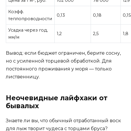
Цена за 1 м³, руб.
102 000
78 000
129
Коэфф.
0,13
0,18
0,15
теплопроводности
Усадка через год,
1,2
2,5
1,8
мм/м
Вывод: если бюджет ограничен, берите сосну,
но с усиленной торцевой обработкой. Для
постоянного проживания у моря — только
лиственницу.
Неочевидные лайфхаки от
бывалых
Знаете ли вы, что обычный отработанный воск
для лыж творит чудеса с торцами бруса?