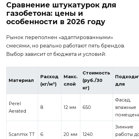
Сравнение штукатурок для
газобетона: цены и
особенности в 2026 году
Рынок переполнен «адаптированными»
смесями, но реально работают пять брендов.
Выбор зависит от бюджета и условий:
Стоимость
Расход
Макс.
Подходи
Материал
(руб./30
(кг/м²)
слой
для
кг)
Фасад,
Perel
8
12 мм
650
влажные
Aerated
помещен
Зимние
Scanmix TT
6
20 мм
1240
работы д