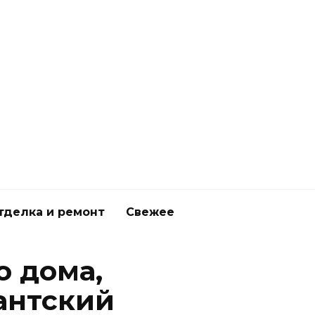
тделка и ремонт
Свежее
о дома,
антский