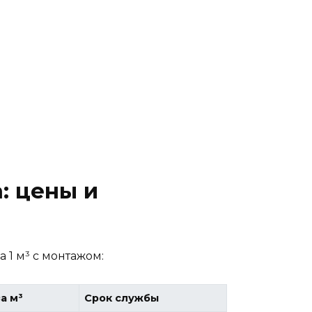
: цены и
 1 м³ с монтажом:
а м³
Срок службы