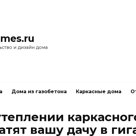
mes.ru
ьство и дизайн дома
а
Дома из газобетона
Каркасные дома
О
утеплении каркасног
атят вашу дачу в гиг