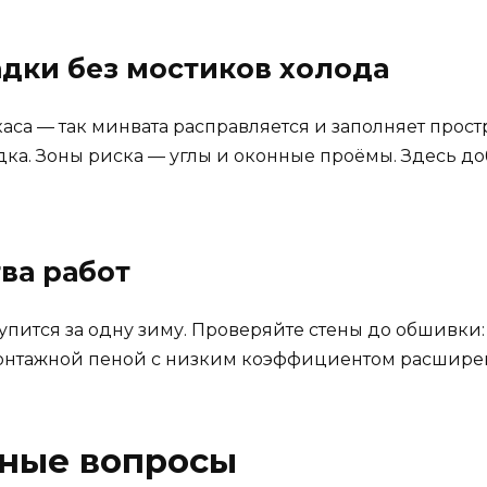
адки без мостиков холода
аса — так минвата расправляется и заполняет прост
ка. Зоны риска — углы и оконные проёмы. Здесь д
тва работ
упится за одну зиму. Проверяйте стены до обшивки:
монтажной пеной с низким коэффициентом расшире
рные вопросы