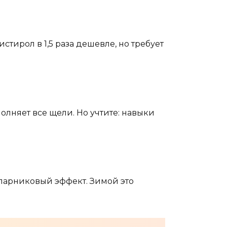
тирол в 1,5 раза дешевле, но требует
лняет все щели. Но учтите: навыки
парниковый эффект. Зимой это