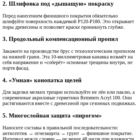
2. Шлифовка под «дышащую» покраску
Перед нанесением финишного покрытия обязательно
шлифуйте поверхность наждачкой Р120-Р180. Это открывает
поры древесины и позволяет краске проникнуть глубже.
3. Продольный компенсационный пропил
Закажите на производстве брус с технологическим пропилом
на нижней грани. Эта 10-миллиметровая канавка возьмёт на
себя напряжение и «соберёт» основные трещины внутри, не
портя фасад.
4. «Умная» конопатка щелей
Для заделки мелких трещин используйте не лён или паклю, а
современные акриловые герметики Remmers Acryl 100. Они
растягиваются вместе с древесиной при сезонных подвижках.
5. Многослойная защита «пирогом»
Наносите составы в правильной последовательности:
антисептик → огнезащита → грунт → финишное покрытие.
Интервал между слоями — не менее 48 часов при влажности