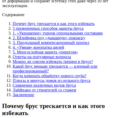
от деформации и сохранят эстетику стен даже через 10 лет
эксплуатации.
Содержание
Почему брус трескается и как этого избежать
5 проверенных способов защиты бруса
1. «Укрощение» торцов специальными составами
2. Шлифовка под «дышащую» покраску
3. Продольный компенсационный пропил
4. «Умная» конопатка щелей
5. Многослойная защита «пирогом»
Ответы на популярные вопросы
Можно ли совсем избежать трещин в брусе?
Какой брус меньше трескается — клееный или
профилированный?
Когда начинать обработку нового сруба?
Плюсы и минусы домов из цельного бруса
Сравнение различных видов бруса
Лайфхаки от строителей со стажем
Заключение
Почему брус трескается и как этого
избежать