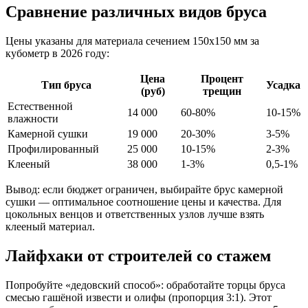
Сравнение различных видов бруса
Цены указаны для материала сечением 150х150 мм за
кубометр в 2026 году:
Цена
Процент
Тип бруса
Усадка
(руб)
трещин
Естественной
14 000
60-80%
10-15%
влажности
Камерной сушки
19 000
20-30%
3-5%
Профилированный
25 000
10-15%
2-3%
Клееный
38 000
1-3%
0,5-1%
Вывод: если бюджет ограничен, выбирайте брус камерной
сушки — оптимальное соотношение цены и качества. Для
цокольных венцов и ответственных узлов лучше взять
клееный материал.
Лайфхаки от строителей со стажем
Попробуйте «дедовский способ»: обработайте торцы бруса
смесью гашёной извести и олифы (пропорция 3:1). Этот