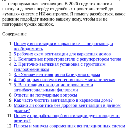
— непродуманная вентиляция. В 2026 году технологии
шагнули далеко вперёд: от дешёвых проветривателей до
«умных» систем с ИИ-контролем. Я помогу разобраться, какое
решение подойдёт именно вашему дому, чтобы вы не
повторяли чужих ошибок.
Содержание
Почему вентиляция в каркаснике — не роскошь, а
необходимость
5 рабочих схем вентиляции для каркасных домов
1. Компактные проветриватели с рекуператором тепла
2. Приточно-вытяжная установка с грунтовым
теплообменником
3. «Умная» вентиляция на базе умного дома
4. Гибридная система: естественная + механическая
5. Вентиляция с кондиционированием и
антибактериальными фильтрами
Ответы на популярные вопросы
Как часто чистить вентиляцию в каркасном доме?
Можно ли обойтись без дорогой вентиляции в дачном
домике?
Почему при работающей вентиляции дует холодом от
розеток?
Плюсы и минусы современных вентиляционных систем