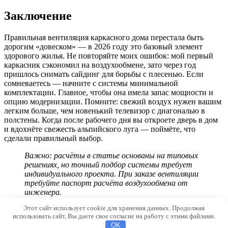
Заключение
Правильная вентиляция каркасного дома перестала быть
дорогим «довеском» — в 2026 году это базовый элемент
здорового жилья. Не повторяйте моих ошибок: мой первый
каркасник сэкономил на воздухообмене, зато через год
пришлось снимать сайдинг для борьбы с плесенью. Если
сомневаетесь — начните с системы минимальной
комплектации. Главное, чтобы она имела запас мощности и
опцию модернизации. Помните: свежий воздух нужен вашим
легким больше, чем новенький телевизор с диагональю в
полстены. Когда после рабочего дня вы откроете дверь в дом
и вдохнёте свежесть альпийского луга — поймёте, что
сделали правильный выбор.
Важно: расчёты в статье основаны на типовых
решениях, но точный подбор системы требует
индивидуального проекта. При заказе вентиляции
требуйте паспорт расчёта воздухообмена от
инженера.
Этот сайт использует cookie для хранения данных. Продолжая
© 2026 Inhomes.ru
использовать сайт, Вы даете свое согласие на работу с этими файлами.
OK
6d63d66633df2800