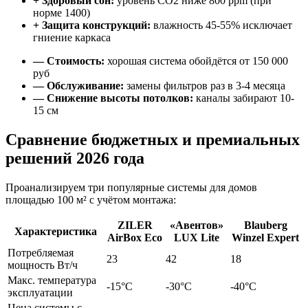
+ Здоровый сон:
уровень CO2 ниже 800 ppm (при
норме 1400)
+ Защита конструкций:
влажность 45-55% исключает
гниение каркаса
— Стоимость:
хорошая система обойдётся от 150 000
руб
— Обслуживание:
замены фильтров раз в 3-4 месяца
— Снижение высоты потолков:
каналы забирают 10-
15 см
Сравнение бюджетных и премиальных
решений 2026 года
Проанализируем три популярные системы для домов
площадью 100 м² с учётом монтажа:
ZILER
«Авентов»
Blauberg
Характеристика
AirBox Eco
LUX Lite
Winzel Expert
Потребляемая
23
42
18
мощность Вт/ч
Макс. температура
-15°C
-30°C
-40°C
эксплуатации
Цена системы с