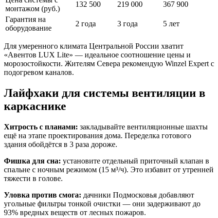
132 500
219 000
367 900
монтажом (руб.)
Гарантия на
2 года
3 года
5 лет
оборудование
Для умеренного климата Центральной России хватит
«Авентов LUX Lite» — идеальное соотношение цены и
морозостойкости. Жителям Севера рекомендую Winzel Expert с
подогревом каналов.
Лайфхаки для системы вентиляции в
каркаснике
Хитрость с планами:
закладывайте вентиляционные шахты
ещё на этапе проектирования дома. Переделка готового
здания обойдётся в 3 раза дороже.
Фишка для сна:
установите отдельный приточный клапан в
спальне с ночным режимом (15 м³/ч). Это избавит от утренней
тяжести в голове.
Уловка против смога:
дачники Подмосковья добавляют
угольные фильтры тонкой очистки — они задерживают до
93% вредных веществ от лесных пожаров.