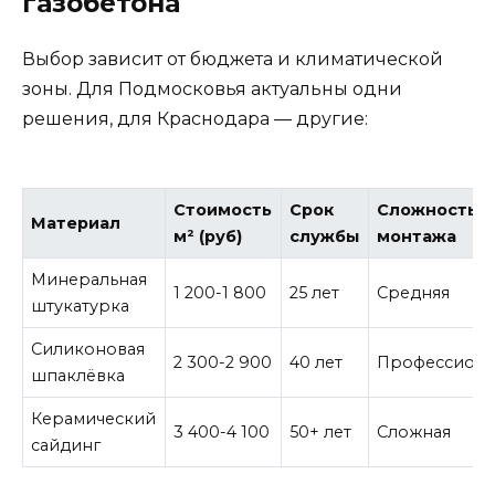
газобетона
Выбор зависит от бюджета и климатической
зоны. Для Подмосковья актуальны одни
решения, для Краснодара — другие:
Стоимость
Срок
Сложность
Материал
м² (руб)
службы
монтажа
Минеральная
1 200-1 800
25 лет
Средняя
штукатурка
Силиконовая
2 300-2 900
40 лет
Профессион
шпаклёвка
Керамический
3 400-4 100
50+ лет
Сложная
сайдинг