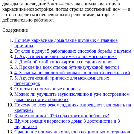
дважды за последние 5 лет — сначала снимал квартиру в
каркаснике-новостройке, потом строил собственный дом — и
готов поделиться неочевидными решениями, которые
действительно работают.
Содержание
Почему каркасные дома такие шумные: 4 главные
причины
От слов к делу: 5 работающих способов борьбы с шумом
1. Акустические клипсы вместо прямого крепежа
2. Двойной слой гипсокартона со сдвигом швов
3. Проклейка всех стыков бутилкаучуковой лентой
4. Засыпка целлюлозной эковаты в полости перекрытий
5. Акустический триплекс для межкомнатных
перегородок
Ответы на популярные вопросы
Можно ли улучшить звукоизоляцию в уже построенном
доме без снятия обшивки?
Почему во всех рекомендациях запрещают экономить на
крепеже?
Какие новинки 2026 года стоит попробовать?
Шумоизоляция каркасного дома: 3 достоинства и 3
недостатка
Сравнение популярных звукоизоляционных материалов