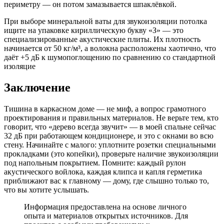
периметру — он потом замазывается шпаклёвкой.
При выборе минеральной ваты для звукоизоляции потолка
ищите на упаковке кириллическую букву «З» — это
специализированные акустические плиты. Их плотность
начинается от 50 кг/м³, а волокна расположены хаотично, что
даёт +5 дБ к шумопоглощению по сравнению со стандартной
изоляцие
Заключение
Тишина в каркасном доме — не миф, а вопрос грамотного
проектирования и правильных материалов. Не верьте тем, кто
говорит, что «дерево всегда звучит» — в моей спальне сейчас
32 дБ при работающем кондиционере, и это с окнами во всю
стену. Начинайте с малого: уплотните розетки специальными
прокладками (это копейки), проверьте наличие звукоизоляции
под напольным покрытием. Помните: каждый рулон
акустического войлока, каждая клипса и капля герметика
приближают вас к главному — дому, где слышно только то,
что вы хотите услышать.
Информация предоставлена на основе личного
опыта и материалов открытых источников. Для