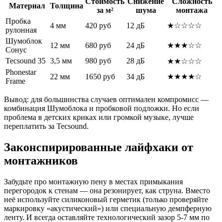
Стоимость
Снижение
Сложность
Материал
Толщина
за м²
шума
монтажа
Пробка
4 мм
420 руб
12 дБ
★☆☆☆☆
рулонная
Шумоблок
12 мм
680 руб
24 дБ
★★★☆☆
Сонус
Tecsound 35
3,5 мм
980 руб
28 дБ
★★☆☆☆
Phonestar
22 мм
1650 руб
34 дБ
★★★★☆
Frame
Вывод: для большинства случаев оптимален компромисс —
комбинация Шумоблока и пробковой подложки. Но если
проблема в детских криках или громкой музыке, лучше
переплатить за Tecsound.
Законспирированные лайфхаки от
монтажников
Забудьте про монтажную пену в местах примыкания
перегородок к стенам — она резонирует, как струна. Вместо
неё используйте силиконовый герметик (только проверяйте
маркировку «акустический») или специальную демпферную
ленту. И всегда оставляйте технологический зазор 5-7 мм по