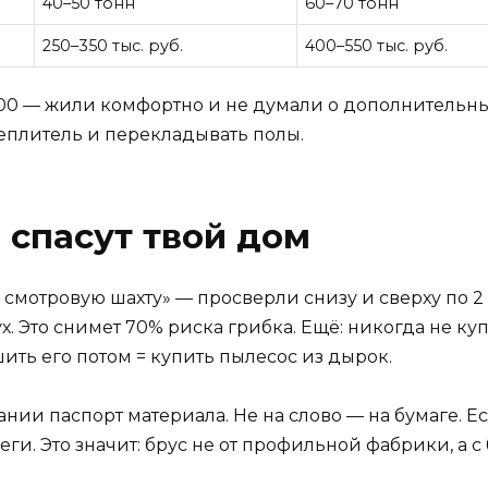
40–50 тонн
60–70 тонн
250–350 тыс. руб.
400–550 тыс. руб.
200 — жили комфортно и не думали о дополнительных 
теплитель и перекладывать полы.
 спасут твой дом
смотровую шахту» — просверли снизу и сверху по 2 
. Это снимет 70% риска грибка. Ещё: никогда не куп
ть его потом = купить пылесос из дырок.
нии паспорт материала. Не на слово — на бумаге. Есл
ги. Это значит: брус не от профильной фабрики, а с 