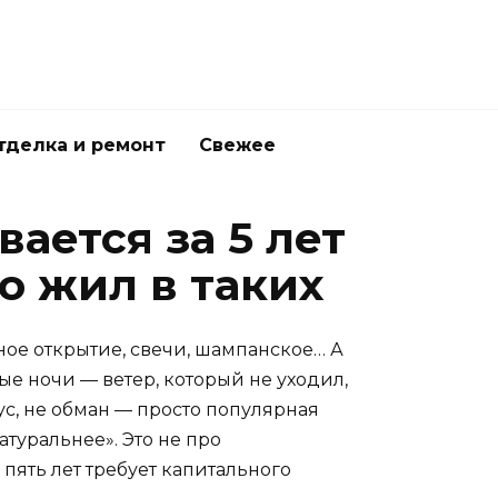
тделка и ремонт
Свежее
вается за 5 лет
о жил в таких
ное открытие, свечи, шампанское… А
ные ночи — ветер, который не уходил,
ус, не обман — просто популярная
атуральнее». Это не про
з пять лет требует капитального