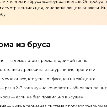
, что дом из бруса «самоуправляется». Он требует т
 осмотр, вентиляция, конопатка, защита от влаги. И
убу.
ома из бруса
ия — в доме летом прохладно, зимой тепло.
ов, только древесина и натуральные пропитки.
 мечтают все, кто устал от фасадов из сайдинга.
— раз в 2–3 года нужно конопатить, обновлять защит
екосы — если не был правильно высушен.
ния — нужна серьёзная система противопожарной з