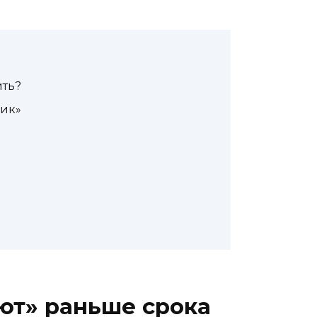
ить?
щик»
ют» раньше срока