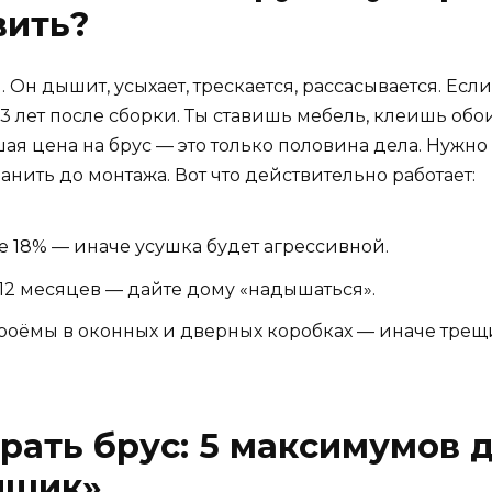
вить?
. Он дышит, усыхает, трескается, рассасывается. Есл
3 лет после сборки. Ты ставишь мебель, клеишь обои 
ая цена на брус — это только половина дела. Нужно з
анить до монтажа. Вот что действительно работает:
е 18% — иначе усушка будет агрессивной.
12 месяцев — дайте дому «надышаться».
оёмы в оконных и дверных коробках — иначе трещ
ать брус: 5 максимумов д
ищик»