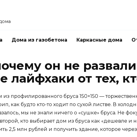
 дома
а
Дома из газобетона
Каркасные дома
О
почему он не развали
 лайфхаки от тех, кт
м из профилированного бруса 150×150 — торжествен
ип, как будто кто-то ходит по сухой листве. В холод
залось, мы не знали ничего о «сушке» бруса. Не фок
торой, кто выбирает дом из бруса как «дешевле и н
жить 2,5 млн рублей и получить здание, которое чере