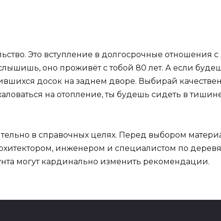
льство. Это вступление в долгосрочные отношения с 
услышишь, оно проживёт с тобой 80 лет. А если буде
сившихся досок на заднем дворе. Выбирай качестве
 жаловаться на отопление, ты будешь сидеть в тишин
льно в справочных целях. Перед выбором материа
архитектором, инженером и специалистом по дере
рунта могут кардинально изменить рекомендации.