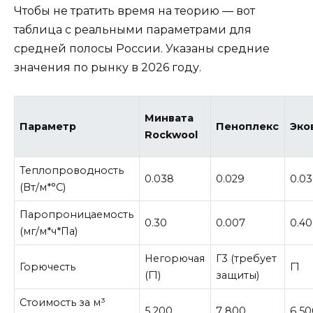
Чтобы не тратить время на теорию — вот
таблица с реальными параметрами для
средней полосы России. Указаны средние
значения по рынку в 2026 году.
Минвата
Параметр
Пеноплекс
Эко
Rockwool
Теплопроводность
0.038
0.029
0.03
(Вт/м*°C)
Паропроницаемость
0.30
0.007
0.40
(мг/м*ч*Па)
Негорючая
Г3 (требует
Горючесть
Г1
(Г1)
защиты)
Стоимость за м³
5 200
7 800
6 50