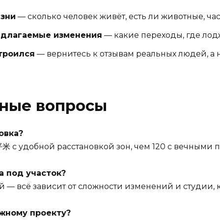
изни
— сколько человек живёт, есть ли животные, час
едлагаемые изменения
— какие переходы, где лод
строился
— вернитесь к отзывам реальных людей, а 
рные вопросы
овка?
米 с удобной расстановкой зон, чем 120 с вечными 
а под участок?
й — всё зависит от сложности изменений и студии, 
ежному проекту?