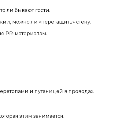
то ли бывают гости.
жии, можно ли «перетащить» стену.
не PR-материалам.
перетопами и путаницей в проводах.
которая этим занимается.