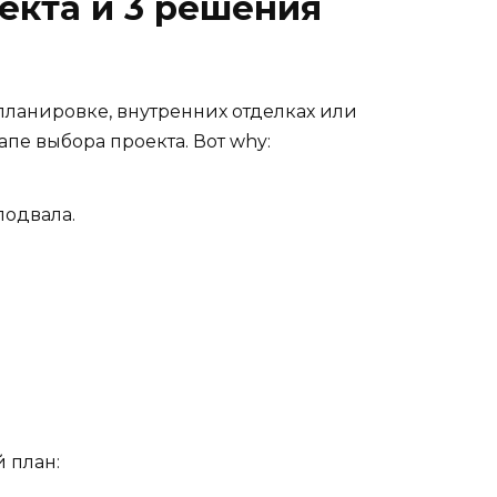
екта и 3 решения
планировке, внутренних отделках или
пе выбора проекта. Вот why:
подвала.
 план: