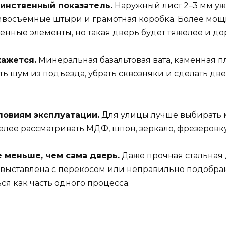
динственный показатель.
Наружный лист 2–3 мм уж
отивосъемные штыри и грамотная коробка. Более мо
нные элементы, но такая дверь будет тяжелее и до
кажется.
Минеральная базальтовая вата, каменная п
ть шум из подъезда, убрать сквозняки и сделать д
ловиям эксплуатации.
Для улицы лучше выбирать м
елее рассматривать МДФ, шпон, зеркало, фрезеровк
е меньше, чем сама дверь.
Даже прочная стальная 
 выставлена с перекосом или неправильно подобра
я как часть одного процесса.