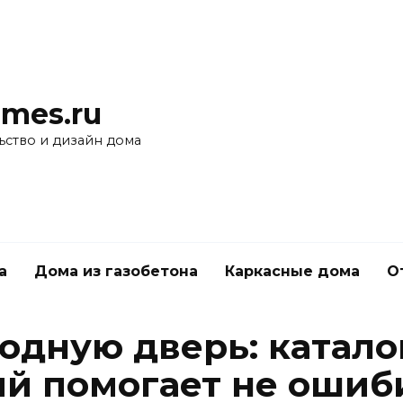
mes.ru
ьство и дизайн дома
а
Дома из газобетона
Каркасные дома
О
ходную дверь: катало
ый помогает не ошиб