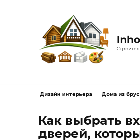
Перейти
к
содержанию
Inho
Строител
Дизайн интерьера
Дома из брус
Как выбрать в
дверей, котор