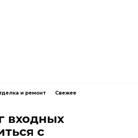
тделка и ремонт
Свежее
г входных
иться с