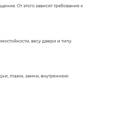
щение. От этого зависят требования к
омостойкости, весу двери и типу
ки, глазок, замки, внутреннюю