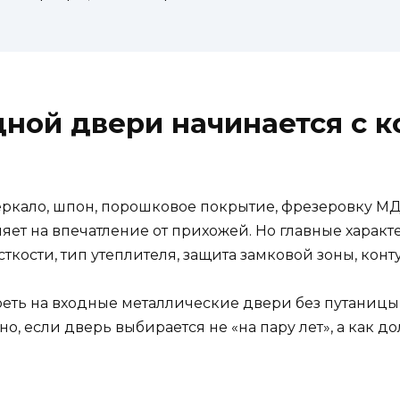
ной двери начинается с ко
зеркало, шпон, порошковое покрытие, фрезеровку М
лияет на впечатление от прихожей. Но главные хара
сткости, тип утеплителя, защита замковой зоны, кон
треть на входные металлические двери без путаницы
о, если дверь выбирается не «на пару лет», а как 