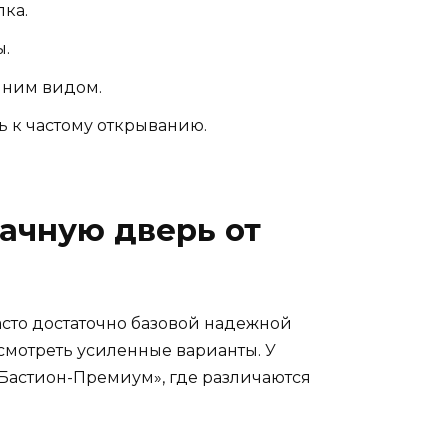
ка.
ы.
шним видом.
ь к частому открыванию.
дачную дверь от
сто достаточно базовой надежной
смотреть усиленные варианты. У
«Бастион-Премиум», где различаются