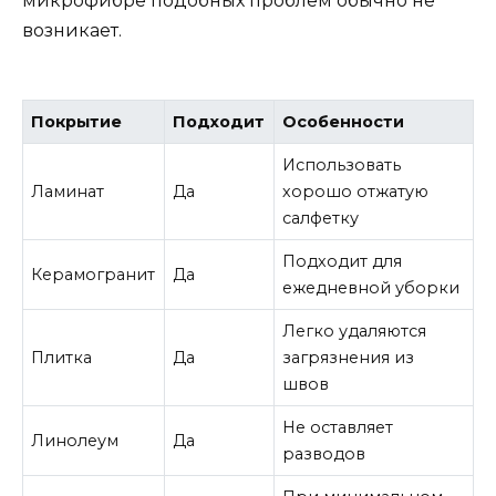
микрофибре подобных проблем обычно не
возникает.
Покрытие
Подходит
Особенности
Использовать
Ламинат
Да
хорошо отжатую
салфетку
Подходит для
Керамогранит
Да
ежедневной уборки
Легко удаляются
Плитка
Да
загрязнения из
швов
Не оставляет
Линолеум
Да
разводов