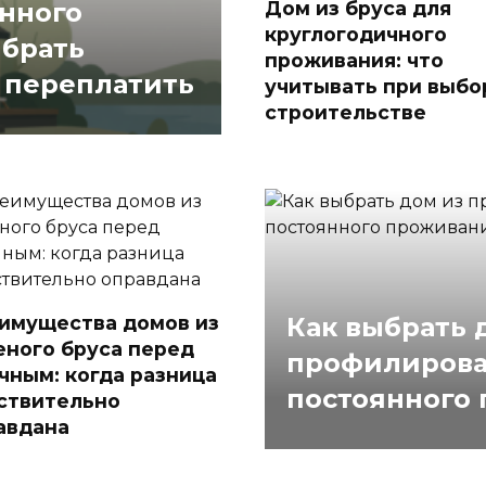
Дом из бруса для
онного
круглогодичного
ыбрать
проживания: что
е переплатить
учитывать при выбо
строительстве
имущества домов из
Как выбрать 
еного бруса перед
профилирова
чным: когда разница
постоянного
ствительно
авдана