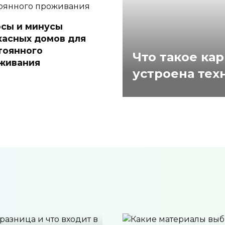
сы и минусы
касных домов для
тоянного
Что такое ка
живания
устроена тех