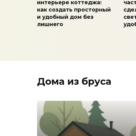
интерьере коттеджа:
час
как создать просторный
сде
и удобный дом без
све
лишнего
удо
Дома из бруса