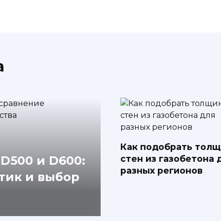
а
Как подобрать толщ
стен из газобетона 
 D500 и D600:
разных регионов
тик и выбор