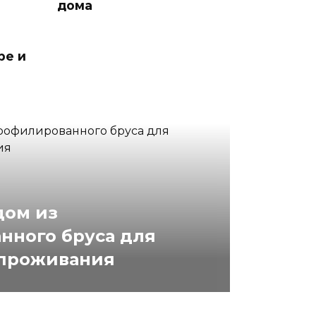
дома
ре и
дом из
нного бруса для
 проживания