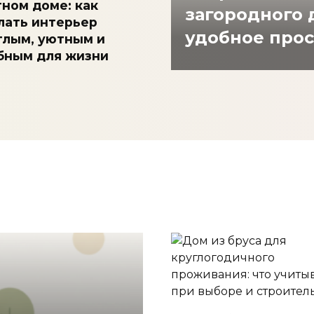
тном доме: как
загородного 
лать интерьер
удобное прос
тлым, уютным и
бным для жизни