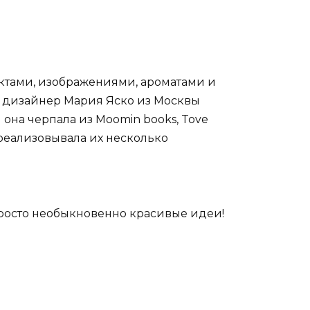
ктами, изображениями, ароматами и
ак дизайнер Мария Яско из Москвы
 она черпала из
Moomin
books
,
Tove
 реализовывала их несколько
Просто необыкновенно красивые идеи!