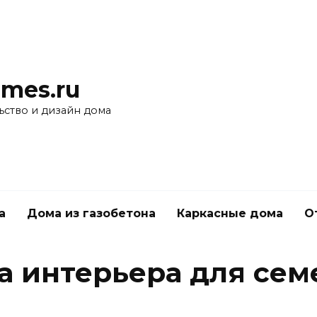
mes.ru
ьство и дизайн дома
а
Дома из газобетона
Каркасные дома
О
а интерьера для сем