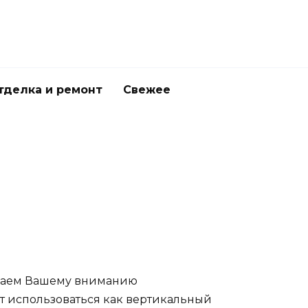
тделка и ремонт
Свежее
агаем Вашему вниманию
 использоваться как вертикальный