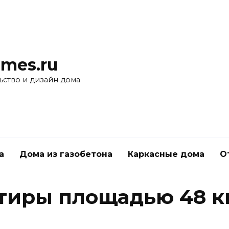
mes.ru
ьство и дизайн дома
а
Дома из газобетона
Каркасные дома
О
тиры площадью 48 кв