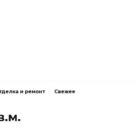
тделка и ремонт
Свежее
.м.