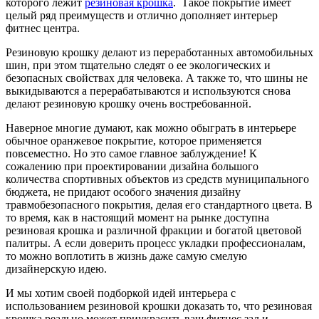
которого лежит
резиновая крошка
. Такое покрытие имеет
целый ряд преимуществ и отлично дополняет интерьер
фитнес центра.
Резиновую крошку делают из переработанных автомобильных
шин, при этом тщательно следят о ее экологических и
безопасных свойствах для человека. А также то, что шины не
выкидываются а перерабатываются и используются снова
делают резиновую крошку очень востребованной.
Наверное многие думают, как можно обыграть в интерьере
обычное оранжевое покрытие, которое применяется
повсеместно. Но это самое главное заблуждение! К
сожалению при проектировании дизайна большого
количества спортивных объектов из средств муниципального
бюджета, не придают особого значения дизайну
травмобезопасного покрытия, делая его стандартного цвета. В
то время, как в настоящий момент на рынке доступна
резиновая крошка и различной фракции и богатой цветовой
палитры. А если доверить процесс укладки профессионалам,
то можно воплотить в жизнь даже самую смелую
дизайнерскую идею.
И мы хотим своей подборкой идей интерьера с
использованием резиновой крошки доказать то, что резиновая
крошка реально может приукрасить ваш фитнес зал и