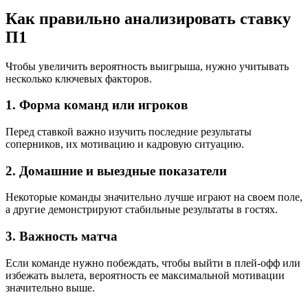
Как правильно анализировать ставку
П1
Чтобы увеличить вероятность выигрыша, нужно учитывать
несколько ключевых факторов.
1. Форма команд или игроков
Перед ставкой важно изучить последние результаты
соперников, их мотивацию и кадровую ситуацию.
2. Домашние и выездные показатели
Некоторые команды значительно лучше играют на своем поле,
а другие демонстрируют стабильные результаты в гостях.
3. Важность матча
Если команде нужно побеждать, чтобы выйти в плей-офф или
избежать вылета, вероятность ее максимальной мотивации
значительно выше.