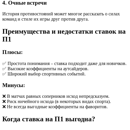
4. Очные встречи
История противостояний может многое рассказать о силах
команд и стиле их игры друг против друга.
Преимущества и недостатки ставок на
П1
Плюсы:
✅ Простота понимания – ставка подходит даже для новичков.
✅ Высокие коэффициенты на аутсайдеров.
✅ Широкий выбор спортивных событий.
Минусы:
❌ В матчах равных соперников исход непредсказуем.
❌ Риск ничейного исхода (в некоторых видах спорта).
❌ Не всегда выгодные коэффициенты на фаворитов.
Когда ставка на П1 выгодна?