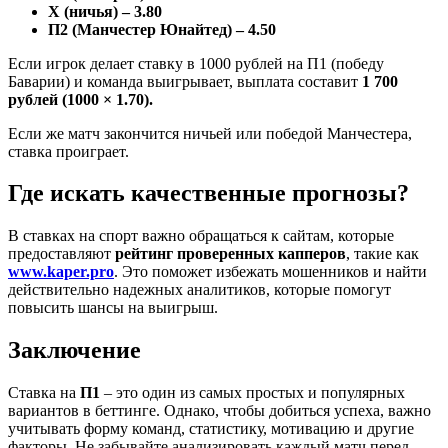
Х (ничья) – 3.80
П2 (Манчестер Юнайтед) – 4.50
Если игрок делает ставку в 1000 рублей на П1 (победу
Баварии) и команда выигрывает, выплата составит
1 700
рублей (1000 × 1.70).
Если же матч закончится ничьей или победой Манчестера,
ставка проиграет.
Где искать качественные прогнозы?
В ставках на спорт важно обращаться к сайтам, которые
предоставляют
рейтинг проверенных капперов
, такие как
www.kaper.pro
. Это поможет избежать мошенников и найти
действительно надежных аналитиков, которые помогут
повысить шансы на выигрыш.
Заключение
Ставка на
П1
– это один из самых простых и популярных
вариантов в беттинге. Однако, чтобы добиться успеха, важно
учитывать форму команд, статистику, мотивацию и другие
факторы. Не забывайте анализировать каждый матч перед