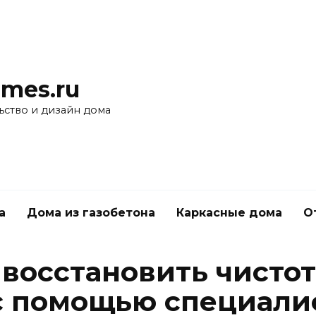
mes.ru
ьство и дизайн дома
а
Дома из газобетона
Каркасные дома
О
 восстановить чисто
с помощью специали