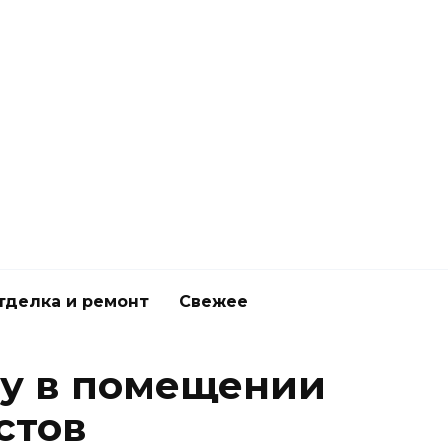
тделка и ремонт
Свежее
ту в помещении
стов