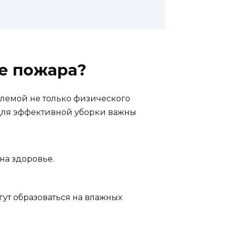
е пожара?
блемой не только физического
 Для эффективной уборки важны
на здоровье.
ут образоваться на влажных