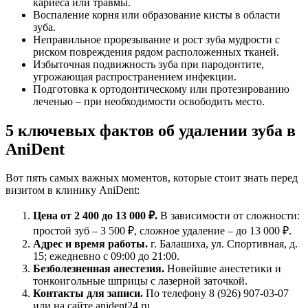
кариеса или травмы.
Воспаление корня или образование кисты в области
зуба.
Неправильное прорезывание и рост зуба мудрости с
риском повреждения рядом расположенных тканей.
Избыточная подвижность зуба при пародонтите,
угрожающая распространением инфекции.
Подготовка к ортодонтическому или протезированию
леченью – при необходимости освободить место.
5 ключевых фактов об удалении зуба в
AniDent
Вот пять самых важных моментов, которые стоит знать перед
визитом в клинику AniDent:
Цена от 2 400 до 13 000 ₽.
В зависимости от сложности:
простой зуб – 3 500 ₽, сложное удаление – до 13 000 ₽.
Адрес и время работы.
г. Балашиха, ул. Спортивная, д.
15; ежедневно с 09:00 до 21:00.
Безболезненная анестезия.
Новейшие анестетики и
тонкоигольные шприцы с лазерной заточкой.
Контакты для записи.
По телефону 8 (926) 907-03-07
или на сайте anident24.ru.