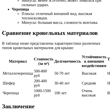
Минусы: менее эстетично, может ломаться при
сильных ударах.
Черепица
Плюсы: отличный внешний вид, высокая
теплоизоляция.
Минусы: большая масса, сложность монтажа.
Сравнение кровельных материалов
В таблице ниже представлены характеристики различных
типов кровельных материалов для крыши:
Устойчивость
Стоимость
Т
Материал
Долговечность
к внешним
(за м²)
воздействиям
500-800
Металлочерепица
50-70 лет
Высокая
Н
руб
200-400
Шифер
30-40 лет
Средняя
Н
руб
1000-1500
Очень
Черепица
100 лет
В
руб
высокая
Заключение