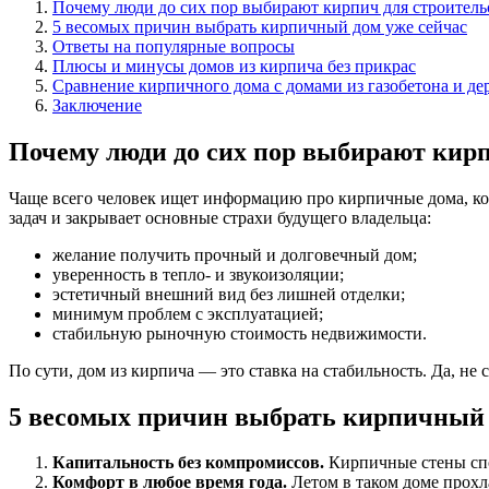
Почему люди до сих пор выбирают кирпич для строитель
5 весомых причин выбрать кирпичный дом уже сейчас
Ответы на популярные вопросы
Плюсы и минусы домов из кирпича без прикрас
Сравнение кирпичного дома с домами из газобетона и де
Заключение
Почему люди до сих пор выбирают кирп
Чаще всего человек ищет информацию про кирпичные дома, ког
задач и закрывает основные страхи будущего владельца:
желание получить прочный и долговечный дом;
уверенность в тепло- и звукоизоляции;
эстетичный внешний вид без лишней отделки;
минимум проблем с эксплуатацией;
стабильную рыночную стоимость недвижимости.
По сути, дом из кирпича — это ставка на стабильность. Да, не 
5 весомых причин выбрать кирпичный 
Капитальность без компромиссов.
Кирпичные стены спо
Комфорт в любое время года.
Летом в таком доме прохл