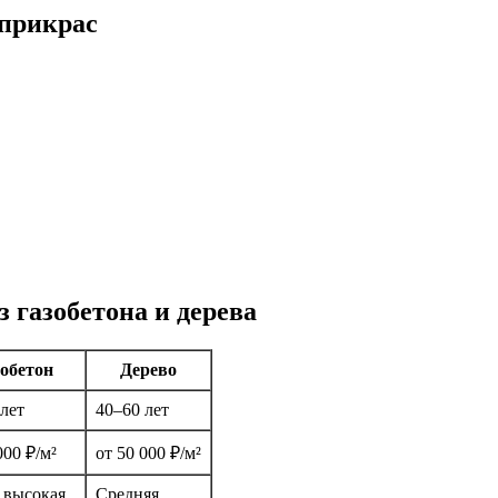
 прикрас
 газобетона и дерева
зобетон
Дерево
лет
40–60 лет
000 ₽/м²
от 50 000 ₽/м²
 высокая
Средняя