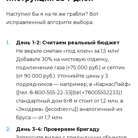
Наступил бы я на те же грабли? Вот
исправленный алгоритм выбора:
День 1-2: Считаем реальный бюджет
Не верьте сметам «под ключ» за 1,5 млн!
Добавьте 30% на чистовую отделку,
подключение газа (+75 000 руб.) и септик
(от 90 000 руб.). Уточняйте цены у 3
подрядчиков — например, в «КаркасЛайф»
([тел. 8-800-555-22-33](tel:+78005552233))
стандартный дом 6×8 м стоит от 1,2 млн, в
«Экодрев» ([ecodrev.ru]) аналогичный из
бруса — от 1,7 млн.
День 3-4: Проверяем бригаду
Запросите видео с предыдущих объектов,