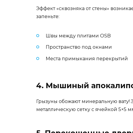
Эффект «сквозняка от стены» возник
запеньте:
Швы между плитами OSB
Пространство под окнами
Места примыкания перекрытий
4. Мышиный апокалипс
Грызуны обожают минеральную вату! 
металлическую сетку с ячейкой 5×5 м
5. Перекошенные двер