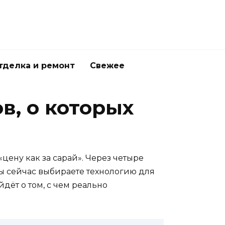
тделка и ремонт
Свежее
в, о которых
цену как за сарай». Через четыре
 вы сейчас выбираете технологию для
дёт о том, с чем реально