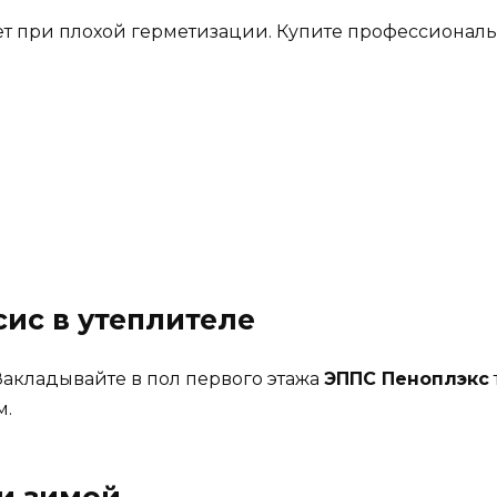
ает при плохой герметизации. Купите профессионал
ис в утеплителе
Закладывайте в пол первого этажа
ЭППС Пеноплэкс
м.
и зимой