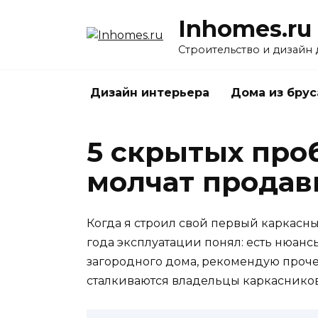
Перейти
Inhomes.ru
к
содержанию
Строительство и дизайн
Дизайн интерьера
Дома из брус
5 скрытых про
молчат прода
Когда я строил свой первый каркасны
года эксплуатации понял: есть нюансы
загородного дома, рекомендую прочес
сталкиваются владельцы каркасников