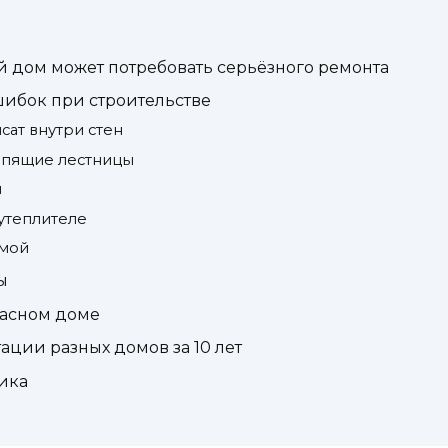
й дом может потребовать серьёзного ремонта
шибок при строительстве
сат внутри стен
ипящие лестницы
и
утеплителе
имой
ы
касном доме
ации разных домов за 10 лет
ика