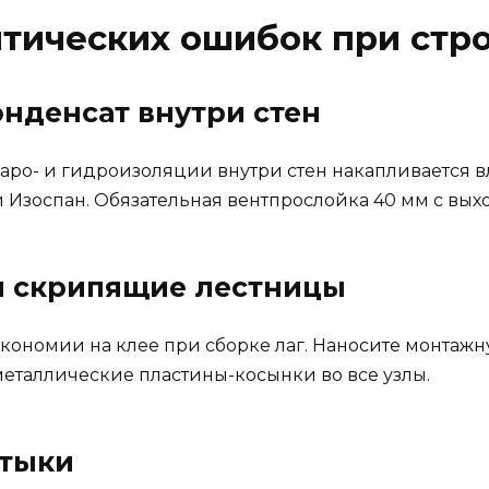
итических ошибок при стр
онденсат внутри стен
аро- и гидроизоляции внутри стен накапливается в
 Изоспан. Обязательная вентпрослойка 40 мм с вых
и скрипящие лестницы
кономии на клее при сборке лаг. Наносите монтажн
 металлические пластины-косынки во все узлы.
стыки