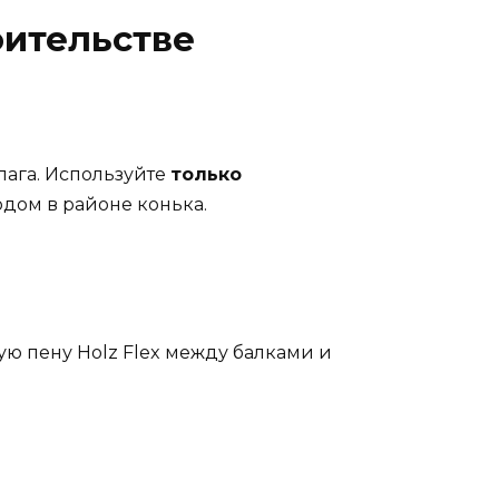
оительстве
лага. Используйте
только
одом в районе конька.
ую пену Holz Flex между балками и