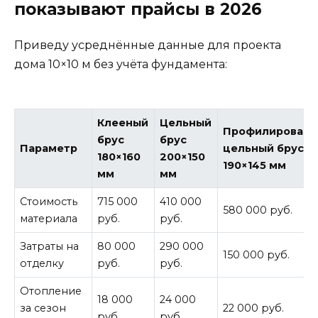
показывают прайсы в 2026
Приведу усреднённые данные для проекта
дома 10×10 м без учёта фундамента:
Клееный
Цельный
Профилирован
брус
брус
Параметр
цельный брус
180×160
200×150
190×145 мм
мм
мм
Стоимость
715 000
410 000
580 000 руб.
материала
руб.
руб.
Затраты на
80 000
290 000
150 000 руб.
отделку
руб.
руб.
Отопление
18 000
24 000
за сезон
22 000 руб.
руб.
руб.