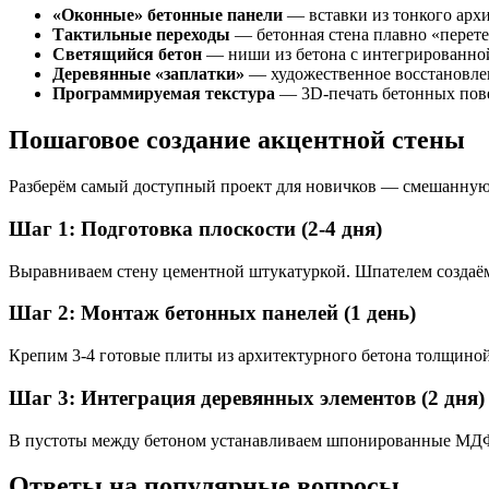
«Оконные» бетонные панели
— вставки из тонкого архи
Тактильные переходы
— бетонная стена плавно «перете
Светящийся бетон
— ниши из бетона с интегрированно
Деревянные «заплатки»
— художественное восстановле
Программируемая текстура
— 3D-печать бетонных пове
Пошаговое создание акцентной стены
Разберём самый доступный проект для новичков — смешанную 
Шаг 1: Подготовка плоскости (2-4 дня)
Выравниваем стену цементной штукатуркой. Шпателем создаём
Шаг 2: Монтаж бетонных панелей (1 день)
Крепим 3-4 готовые плиты из архитектурного бетона толщиной
Шаг 3: Интеграция деревянных элементов (2 дня)
В пустоты между бетоном устанавливаем шпонированные МДФ-
Ответы на популярные вопросы