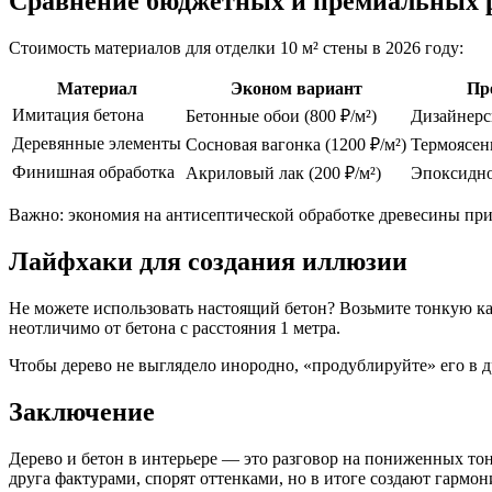
Сравнение бюджетных и премиальных
Стоимость материалов для отделки 10 м² стены в 2026 году:
Материал
Эконом вариант
Пр
Имитация бетона
Бетонные обои (800 ₽/м²)
Дизайнерск
Деревянные элементы
Сосновая вагонка (1200 ₽/м²)
Термоясень
Финишная обработка
Акриловый лак (200 ₽/м²)
Эпоксидно
Важно: экономия на антисептической обработке древесины прив
Лайфхаки для создания иллюзии
Не можете использовать настоящий бетон? Возьмите тонкую ка
неотличимо от бетона с расстояния 1 метра.
Чтобы дерево не выглядело инородно, «продублируйте» его в д
Заключение
Дерево и бетон в интерьере — это разговор на пониженных тон
друга фактурами, спорят оттенками, но в итоге создают гармо