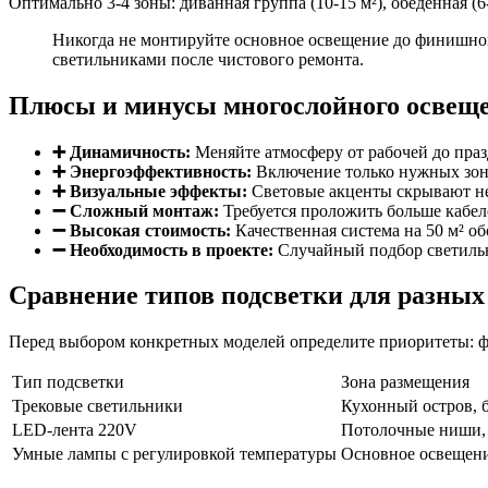
Оптимально 3-4 зоны: диванная группа (10-15 м²), обеденная (6-
Никогда не монтируйте основное освещение до финишной
светильниками после чистового ремонта.
Плюсы и минусы многослойного освещ
➕ Динамичность:
Меняйте атмосферу от рабочей до пра
➕ Энергоэффективность:
Включение только нужных зон
➕ Визуальные эффекты:
Световые акценты скрывают н
➖ Сложный монтаж:
Требуется проложить больше кабел
➖ Высокая стоимость:
Качественная система на 50 м² об
➖ Необходимость в проекте:
Случайный подбор светильн
Сравнение типов подсветки для разных
Перед выбором конкретных моделей определите приоритеты: фу
Тип подсветки
Зона размещения
Трековые светильники
Кухонный остров, б
LED-лента 220V
Потолочные ниши, 
Умные лампы с регулировкой температуры
Основное освещен