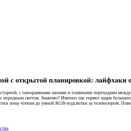
ной с открытой планировкой: лайфхаки 
осторной, с панорамными окнами и плавными переходами между 
с неродным светом. Знакомо? Именно так теряют шарм большинст
тки зоны чтения до умной RGB-подсветки за телевизором. Повер
ства