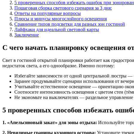
5 проверенных способов избежать ошибок при зонирован
Пошаговая сборка светового сценария за 3 дня:
Ответы на популярные вопросы
Плюсы и минусы многослойного освещения
Сравнение типов подсветки для разных зон гостиной
Лайфхаки для идеальной световой карты
Заключение
С чего начать планировку освещения о
Свет в гостиной открытой планировки работает как градострои
недостаток света, а его однообразие. Именно поэтому:
Избегайте зависимости от одной центральной люстры — о
Заранее продумывайте сценарии использования от вечерн
Учитывайте естественное освещение — ориентацию окон
Соотносите интенсивность освещения с цветом стен (тём
Не экономьте на выключателях — раздельное управление
5 проверенных способов избежать ошиб
1. «Апельсиновый закат» для зоны отдыха:
Используйте торш
2. Невидимые границы кухонного острова:
Установите треко