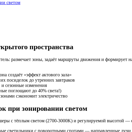
ии светом
ткрытого пространства
тель: размечает зоны, задаёт маршруты движения и формирует н
на создаёт «эффект актового зала»
их посиделок до утренних завтраков
 и сезонные изменения
ные поглощают до 40% света!)
 зонами сэкономит электричество
ок при зонировании светом
еры с тёплым светом (2700-3000K) и регулируемой высотой — о
вые светильники с поворотными спотами — направленные лучи 