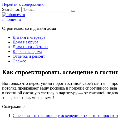
Перейти к содержанию
Search for:
Inhomes.ru
Строительство и дизайн дома
Дизайн интерьера
Дома из бруса
Дома из газобетона
Каркасные дома
Отделка и ремонт
Свежее
Как спроектировать освещение в гости
Вы только что переступили порог гостиной своей мечты — пр
потолка превращает вашу роскошь в подобие спортивного зала 
в гостиной сложную световую партитуру — от точечной подсве
засверкает новыми гранями!
Содержание
С чего начать планировку освещения открытого простран