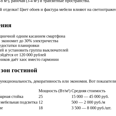
8 м²), рабочая (3-4 м²) и транзитные пространства.
 отделки! Цвет обоев и фактура мебели влияют на светоотраже
ения
здничной одним касанием смартфона
 экономит до 30% электричества
едостатки планировки
ей и установить группа выключателей
ойдётся от 120 000 рублей
иков даёт хаос вместо гармонии
 зон гостиной
нкциональность, декоративность или экономия. Вот показатели 
Мощность (Вт/м²)
Средняя стоимость
арная стойка
25
15 000 — 45 000 руб.
мебельная подсветка
12
500 — 2 000 руб./м
ие
18
3 500 — 8 000 руб./шт.