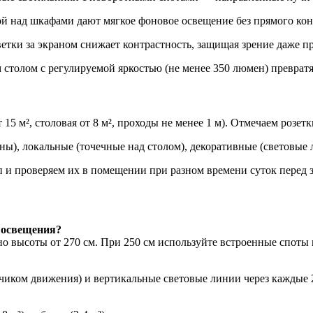
 над шкафами дают мягкое фоновое освещение без прямого конт
ки за экраном снижает контрастность, защищая зрение даже пр
столом с регулируемой яркостью (не менее 350 люмен) преврат
5 м², столовая от 8 м², проходы не менее 1 м). Отмечаем розет
ы), локальные (точечные над столом), декоративные (световые 
и проверяем их в помещении при разном времени суток перед з
 освещения?
о высоты от 270 см. При 250 см используйте встроенные споты 
иком движения) и вертикальные световые линии через каждые 2