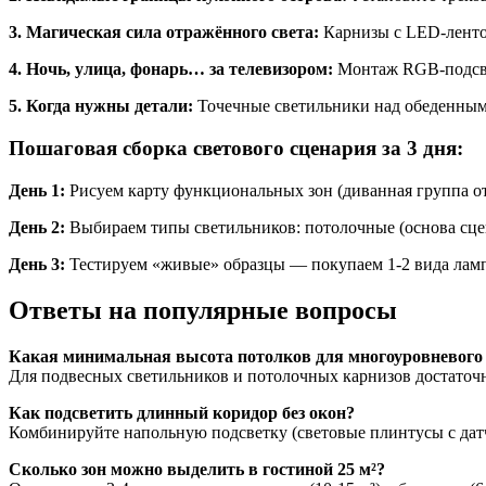
3. Магическая сила отражённого света:
Карнизы с LED-лентой
4. Ночь, улица, фонарь… за телевизором:
Монтаж RGB-подсвет
5. Когда нужны детали:
Точечные светильники над обеденным 
Пошаговая сборка светового сценария за 3 дня:
День 1:
Рисуем карту функциональных зон (диванная группа от 1
День 2:
Выбираем типы светильников: потолочные (основа сцен
День 3:
Тестируем «живые» образцы — покупаем 1-2 вида ламп 
Ответы на популярные вопросы
Какая минимальная высота потолков для многоуровневого
Для подвесных светильников и потолочных карнизов достаточн
Как подсветить длинный коридор без окон?
Комбинируйте напольную подсветку (световые плинтусы с датч
Сколько зон можно выделить в гостиной 25 м²?