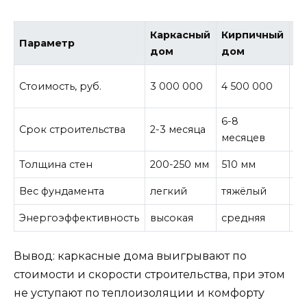
Каркасный
Кирпичный
Д
Параметр
дом
дом
б
4 
Стоимость, руб.
3 000 000
4 500 000
0
6-8
4-
Срок строительства
2-3 месяца
месяцев
м
Толщина стен
200-250 мм
510 мм
2
Вес фундамента
легкий
тяжёлый
с
Энергоэффективность
высокая
средняя
в
Вывод: каркасные дома выигрывают по
стоимости и скорости строительства, при этом
не уступают по теплоизоляции и комфорту