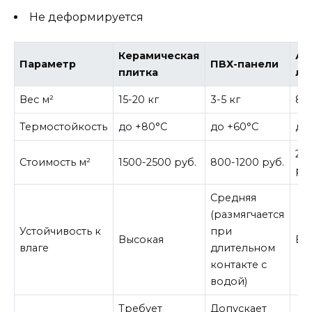
Не деформируется
Керамическая
Ак
Параметр
ПВХ-панели
плитка
ли
Вес м²
15-20 кг
3-5 кг
8-1
Термостойкость
до +80°C
до +60°C
до
20
Стоимость м²
1500-2500 руб.
800-1200 руб.
ру
Средняя
(размягчается
Устойчивость к
при
Высокая
Вы
влаге
длительном
контакте с
водой)
Требует
Допускает