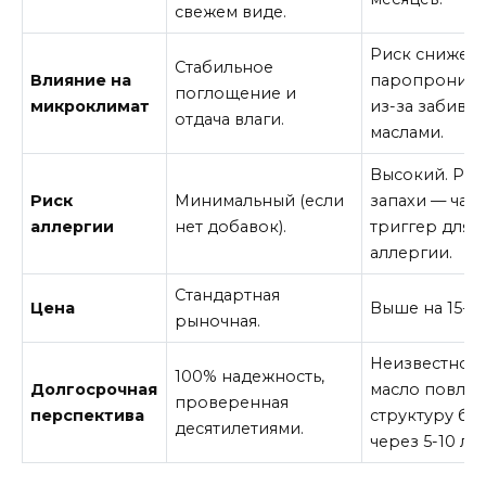
свежем виде.
Риск снижен
Стабильное
Влияние на
паропроница
поглощение и
микроклимат
из-за забива
отдача влаги.
маслами.
Высокий. Рез
Риск
Минимальный (если
запахи — час
аллергии
нет добавок).
триггер для
аллергии.
Стандартная
Цена
Выше на 15-25
рыночная.
Неизвестно, 
100% надежность,
Долгосрочная
масло повлия
проверенная
перспектива
структуру бл
десятилетиями.
через 5-10 лет