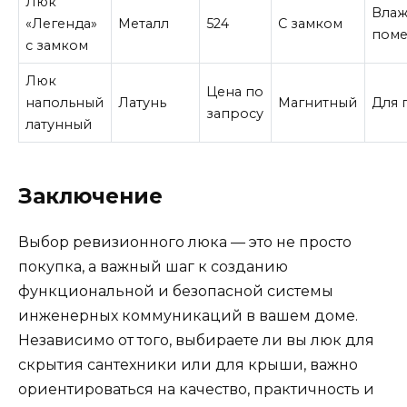
Люк
Вла
«Легенда»
Металл
524
С замком
пом
с замком
Люк
Цена по
напольный
Латунь
Магнитный
Для 
запросу
латунный
Заключение
Выбор ревизионного люка — это не просто
покупка, а важный шаг к созданию
функциональной и безопасной системы
инженерных коммуникаций в вашем доме.
Независимо от того, выбираете ли вы люк для
скрытия сантехники или для крыши, важно
ориентироваться на качество, практичность и