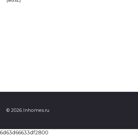
© 2026 Inhomes.ru
6d63d66633df2800