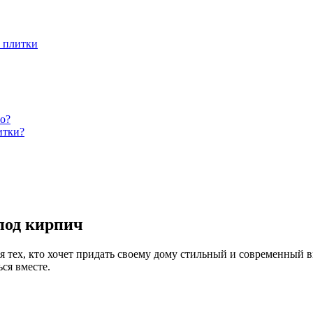
й плитки
о?
итки?
под кирпич
 тех, кто хочет придать своему дому стильный и современный в
ся вместе.