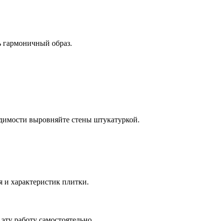
ь гармоничный образ.
одимости выровняйте стены штукатуркой.
я и характеристик плитки.
эту работу самостоятельно.