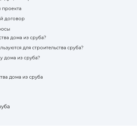
и проекта
ый договор
росы
ства дома из сруба?
льзуются для строительства сруба?
у дома из сруба?
тва дома из сруба
руба