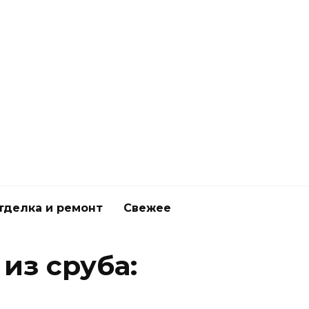
тделка и ремонт
Свежее
из сруба: