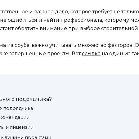
ветственное и важное дело, которое требует не толь
 не ошибиться и найти профессионала, которому мо
то стоит обратить внимание при выборе строительно
ома из сруба, важно учитывать множество факторов.
 уже завершенные проекты. Вот
ссылка
на один из та
.
ьного подрядчика?
о подрядчика
рекомендации
ты и лицензии
едыдущими проектами