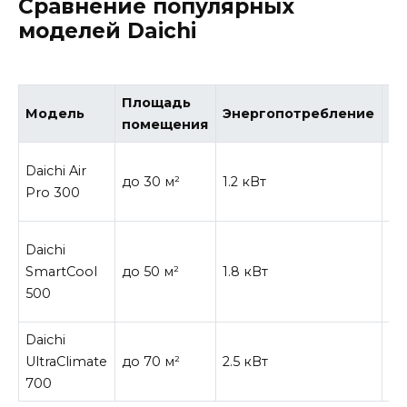
Сравнение популярных
моделей Daichi
Площадь
Д
Модель
Энергопотребление
помещения
ф
Уп
Daichi Air
до 30 м²
1.2 кВт
пр
Pro 300
ти
Фи
Daichi
во
SmartCool
до 50 м²
1.8 кВт
ав
500
р
Daichi
Уп
UltraClimate
до 70 м²
2.5 кВт
го
700