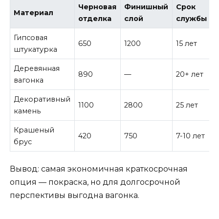
Черновая
Финишный
Срок
Материал
отделка
слой
службы
Гипсовая
650
1200
15 лет
штукатурка
Деревянная
890
—
20+ лет
вагонка
Декоративный
1100
2800
25 лет
камень
Крашеный
420
750
7-10 лет
брус
Вывод: самая экономичная краткосрочная
опция — покраска, но для долгосрочной
перспективы выгодна вагонка.