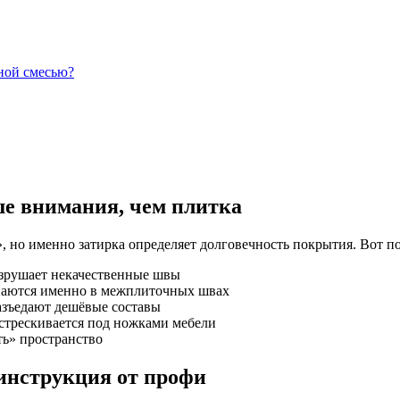
ной смесью?
ше внимания, чем плитка
, но именно затирка определяет долговечность покрытия. Вот по
зрушает некачественные швы
наются именно в межплиточных швах
зъедают дешёвые составы
стрескивается под ножками мебели
ь» пространство
инструкция от профи