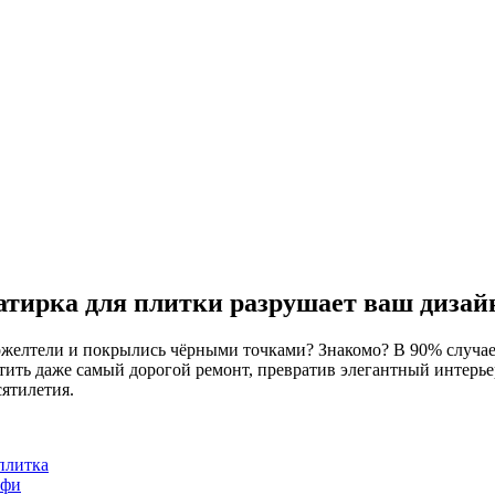
затирка для плитки разрушает ваш дизай
желтели и покрылись чёрными точками? Знакомо? В 90% случаев
ить даже самый дорогой ремонт, превратив элегантный интерьер
ятилетия.
плитка
офи