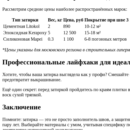
Рассмотрим средние цены наиболее распространённых марок:
Тип затирки
Вес, кг
Цена, руб
Покрытие при шве 3
Цементная Litokol
2
890
10-12 м²
Эпоксидная Kerapoxy
5
12 500
15-18 м²
Силиконовая Mapei
0.3
1 100
6-8 погонных метров
*Цены указаны для московского региона в строительных гипер
Профессиональные лайфхаки для идеа
Хотите, чтобы ваша затирка выглядела как у профи? Смешайте с
предотвратит выкрашивание.
Ещё один секрет: перед затиркой пройдитесь по краям плитки 
воск сухой тряпкой.
Заключение
Помните: затирка — это не просто заполнитель швов, а защитн
пару лет. Выбирайте материалы с умом, учитывая специфику по
десятилетие интенсивной эксплуатации.