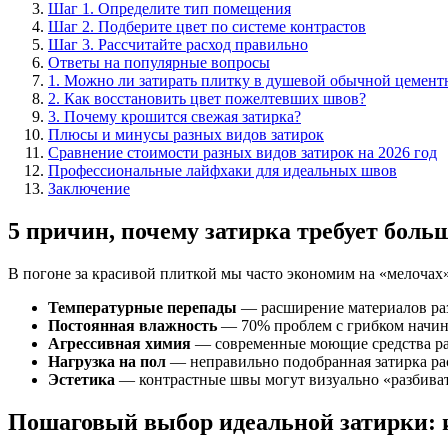
Шаг 1. Определите тип помещения
Шаг 2. Подберите цвет по системе контрастов
Шаг 3. Рассчитайте расход правильно
Ответы на популярные вопросы
1. Можно ли затирать плитку в душевой обычной цемент
2. Как восстановить цвет пожелтевших швов?
3. Почему крошится свежая затирка?
Плюсы и минусы разных видов затирок
Сравнение стоимости разных видов затирок на 2026 год
Профессиональные лайфхаки для идеальных швов
Заключение
5 причин, почему затирка требует боль
В погоне за красивой плиткой мы часто экономим на «мелочах»
Температурные перепады
— расширение материалов ра
Постоянная влажность
— 70% проблем с грибком начи
Агрессивная химия
— современные моющие средства ра
Нагрузка на пол
— неправильно подобранная затирка ра
Эстетика
— контрастные швы могут визуально «разбиват
Пошаговый выбор идеальной затирки: 