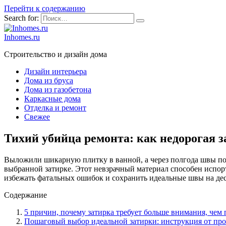
Перейти к содержанию
Search for:
Inhomes.ru
Строительство и дизайн дома
Дизайн интерьера
Дома из бруса
Дома из газобетона
Каркасные дома
Отделка и ремонт
Свежее
Тихий убийца ремонта: как недорогая 
Выложили шикарную плитку в ванной, а через полгода швы по
выбранной затирке. Этот невзрачный материал способен испорт
избежать фатальных ошибок и сохранить идеальные швы на дес
Содержание
5 причин, почему затирка требует больше внимания, чем 
Пошаговый выбор идеальной затирки: инструкция от пр