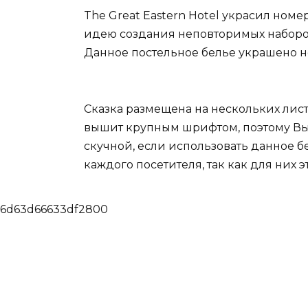
The Great Eastern Hotel украсил номе
идею создания неповторимых наборов 
Данное постельное белье украшено не
Сказка размещена на нескольких листа
вышит крупным шрифтом, поэтому Вы б
скучной, если использовать данное бе
каждого посетителя, так как для них
6d63d66633df2800