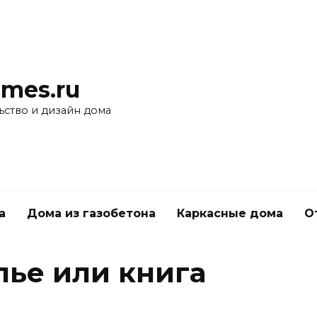
mes.ru
ьство и дизайн дома
а
Дома из газобетона
Каркасные дома
О
лье или книга