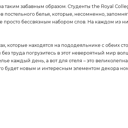
ра таким забавным образом. Студенты the Royal Coll
постельного белья, которые, несомненно, запомнятс
 просто бессвязным набором слов. На каждом из них
х, которые находятся на пододеяльнике с обеих стор
ез труда погрузитесь в этот невероятный мир волш
лье каждый день, а вот для отеля – это великолепн
 это будет новым и интересным элементом декора но